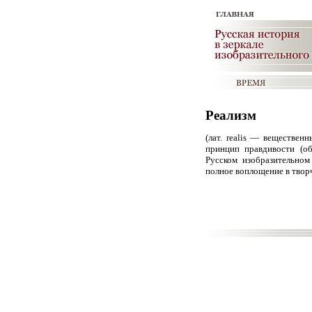
Реализм
(лат. realis — веществе
принцип правдивости (о
Русском изобразительном
полное воплощение в творч