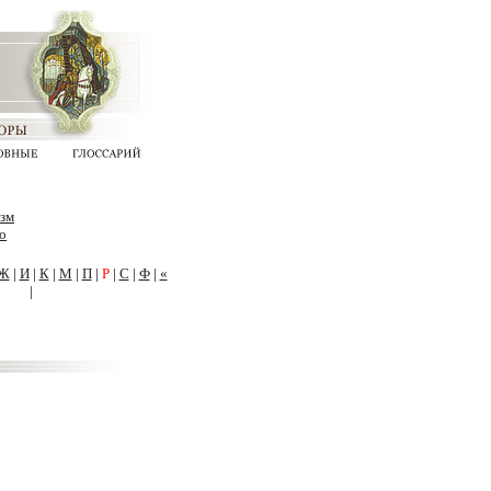
изм
о
Ж
|
И
|
К
|
М
|
П
|
Р
|
С
|
Ф
|
«
|