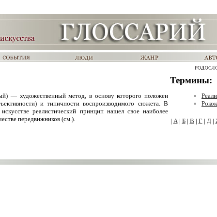
Термины:
нный) — художественный метод, в основу которого положен
Реал
бъективности) и типичности воспроизводимого сюжета. В
Рокок
 искусстве реалистический принцип нашел свое наиболее
естве передвижников (см.).
|
А
|
Б
|
В
|
Г
|
Д
|