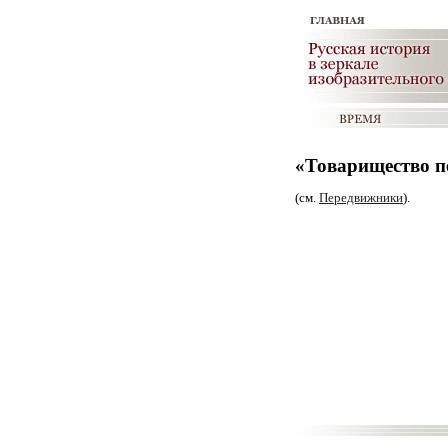
«Товарищество п
(см.
Передвижники
).