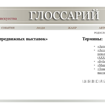
ередвижных выставок»
Термины:
«Арт
«Асс
рево
(АХХ
«Буб
«Мир
«Тов
выст
|
А
|
Б
|
В
|
Г
|
Д
|