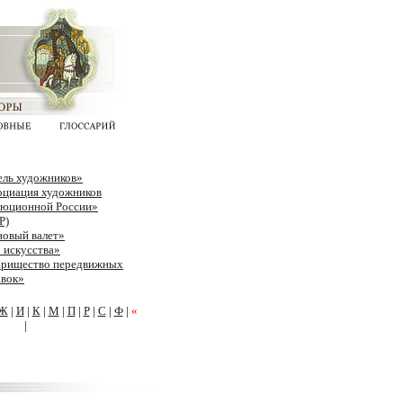
ель художников»
оциация художников
люционной России»
Р)
новый валет»
 искусства»
арищество передвижных
авок»
Ж
|
И
|
К
|
М
|
П
|
Р
|
С
|
Ф
|
«
|