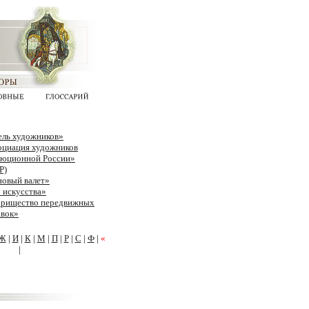
ель художников»
оциация художников
люционной России»
Р)
новый валет»
 искусства»
арищество передвижных
авок»
Ж
|
И
|
К
|
М
|
П
|
Р
|
С
|
Ф
|
«
|