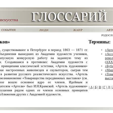
ков»
Термины:
, существовавшее в Петербурге в период 1863 — 1871 г.г.
«Арт
объединения вышедших из Академии художеств учеников,
«Асс
выпускную конкурсную работу на заданную тему из
рево
ии. Создавшаяся в противовес Академии художеств с
(АХХ
 принципами классической эстетики, «Артель художников»
«Буб
ски настроенных живописцев и скульпторов, сыграв тем
«Мир
 развитии русского реалистического искусства. «Артель
«Тов
 возникновение «Товарищества передвижных выставок» (см.
выст
торое вошло основное ядро ее членов. Идейным и
ителем «Артели» был И.Н.Крамской. «Артель художников»
|
А
|
Б
|
В
|
Г
|
Д
|
нарушения рядом одних ее членов основных принципов
сближения других с Академией художеств.