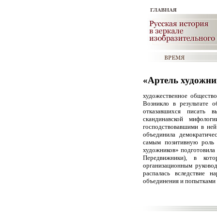
«Артель художни
художественное общество
Возникло в результате 
отказавшихся писать 
скандинавской мифолог
господствовавшими в ней
объединила демократиче
самым позитивную роль в
художников» подготовила
Передвижники), в ко
организационным руковод
распалась вследствие 
объединения и попытками 