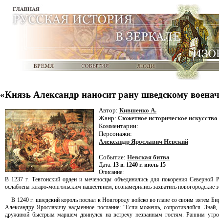
«Князь Александр наносит рану шведскому военач
Автор:
Кившенко А.
Жанр:
Сюжетное историческое искусство
Комментарии:
Персонажи:
Александр Ярославич Невский
Событие:
Невская битва
Дата:
13 в. 1240 г. июль 15
Описание:
В 1237 г. Тевтонский орден и меченосцы объединились для покорения Северной 
ослаблена татаро-монгольским нашествием, вознамерились захватить новогородские з
В 1240 г. шведский король послал к Новгороду войско во главе со своим зятем Б
Александру Ярославичу надменное послание: “Если можешь, сопротивляйся. Знай
дружиной быстрым маршем двинулся на встречу незванным гостям. Ранним утром