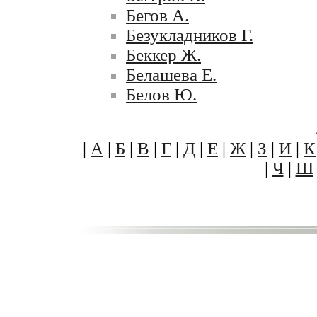
Бегов А.
Безукладников Г.
Беккер Ж.
Белашева Е.
Белов Ю.
|
А
|
Б
|
В
|
Г
|
Д
|
Е
|
Ж
|
З
|
И
|
К
|
Ч
|
Ш