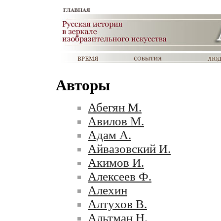
Авторы
Абегян М.
Авилов М.
Адам А.
Айвазовский И.
Акимов И.
Алексеев Ф.
Алехин
Алтухов В.
Альтман Н.