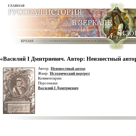
«Василий I Дмитриевич. Автор: Неизвестный авто
Автор:
Неизвестный автор
Жанр:
Исторический портрет
Комментарии:
Персонажи:
Василий I Дмитриевич