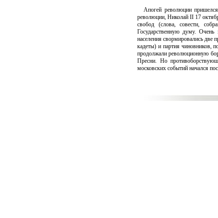
Апогей революции пришелся 
революции, Николай II 17 октя
свобод (слова, совести, соб
Государственную думу. Очень 
населения свормировались две 
кадеты) и партия чиновников, 
продолжали революционную борь
Пресни. Но противоборствующ
московских событий начался по