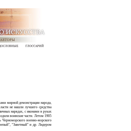
сками мирной демонстрации народа,
ласти не нашли лучшего средства
дничных нарядах, с иконами в руках
одили воинские части. Летом 1905
ь Черноморского военно-морского
репый”, “Заветный” и др. Лидером