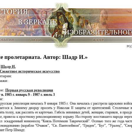
е пролетариата. Автор: Шадр И.»
:
Шадр И.
Сюжетное историческое искусство
нтарии:
нажи:
ие:
Первая русская революция
 в. 1905 г. январь 9 - 1907 г. июль 3
е:
русская революция началась 9 января 1905 г. Она началась с расстрела царскими вой
шегося к Зимнему дворцу просить у Николая II защиты от притеснений. Столичные в
ить толпу, как рассеять ее картечью. Гибель невинных детей, женщин, стариков, в праз
, привела к яростному революционному взрыву. На сторону восставшего народа перех
ел эскадренный миноносец “Князь Потемкин Таврический”. Осенью того же года част
омандованию (корабли “Очаков”, “Св. Пантелеймон”, “Гриден”, “Буг”, “Уралец”, “Сви
нант Петр Шмидт.