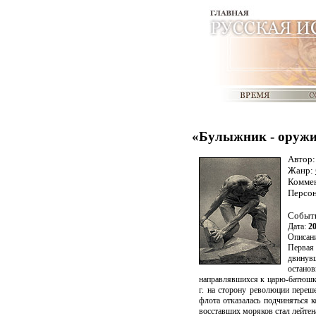
«Булыжник - оружи
Автор
Жанр:
Комме
Персо
Событ
Дата:
20
Описани
Первая 
двинув
останов
направлявшихся к царю-батюшке
г. на сторону революции переш
флота отказалась подчиняться к
восставших моряков стал лейте