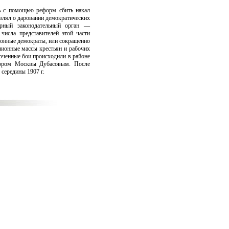
сь с помощью реформ сбить накал
влял о даровании демократических
орный законодательный орган —
числа представителей этой части
ионные демократы, или сокращенно
ионные массы крестьян и рабочих
оченные бои происходили в районе
тором Москвы Дубасовым. После
середины 1907 г.