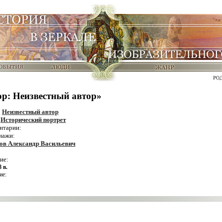
ор: Неизвестный автор»
:
Неизвестный автор
:
Исторический портрет
нтарии:
нажи:
ов Александр Васильевич
ие:
8 в.
ие: