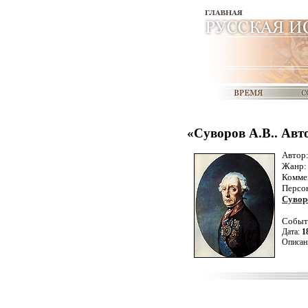
«Суворов А.В.. Авт
Автор
Жанр
Комме
Персо
Сувор
Событ
Дата:
1
Описан