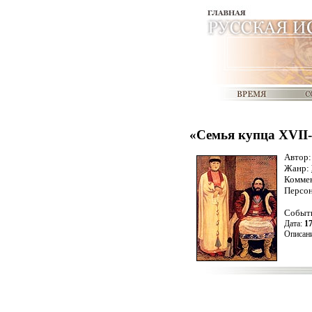
«Семья купца XVII-
Автор
Жанр:
Комме
Персо
Событ
Дата:
17
Описани