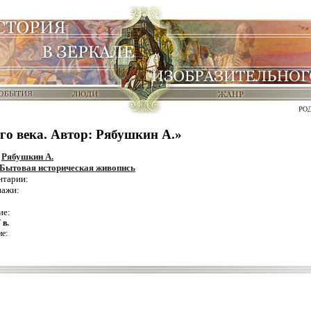
го века. Автор: Рябушкин А.»
:
Рябушкин А.
Бытовая историческая живопись
нтарии:
нажи:
ие:
 в.
е: