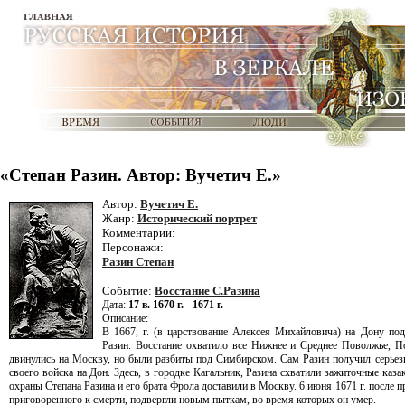
«Степан Разин. Автор: Вучетич Е.»
Автор:
Вучетич Е.
Жанр:
Исторический портрет
Комментарии:
Персонажи:
Разин Степан
Событие:
Восcтание
С.Разина
Дата:
17 в. 1670 г. - 1671 г.
Описание:
В 1667, г. (в царствование Алексея Михайловича) на Дону под
Разин. Восстание охватило все Нижнее и Среднее Поволжье, По
двинулись на Москву, но были разбиты под Симбирском. Сам Разин получил серьезн
своего войска на Дон. Здесь, в городке Кагальник, Разина схватили зажиточные ка
охраны Степана Разина и его брата Фрола доставили в Москву. 6 июня 1671 г. после 
приговоренного к смерти, подвергли новым пыткам, во время которых он умер.