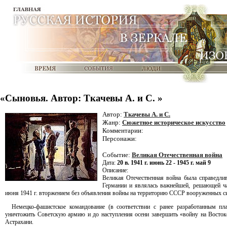
«Сыновья. Автор: Ткачевы А. и С. »
Автор:
Ткачевы А. и С.
Жанр:
Сюжетное историческое искусство
Комментарии:
Персонажи:
Событие:
Великая Отечественная война
Дата:
20 в. 1941 г. июнь 22 - 1945 г. май 9
Описание:
Великая Отечественная война была справедли
Германии и являлась важнейшей, решающей ча
июня 1941 г. вторжением без объявления войны на территорию СССР вооруженных с
Немецко-фашистское командование (в соответствии с ранее разработанным п
уничтожить Советскую армию и до наступления осени завершить «войну на Восток
Астрахани.