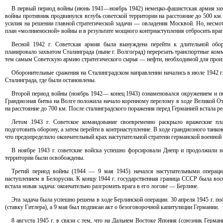
В первый период войны (июнь 1941—ноябрь 1942) немецко-фашистская армия захва
войны противник продвинулся вглубь советской территории на расстояние до 500 км
усилия на решении главной стратегической задачи — овладения Москвой. Но, несмо
план «молниеносной» войны и в результате мощного контрнаступления отбросить вра
Весной 1942 г. Советская армия была вынуждена перейти к длительной оборо
планировало захватом Сталинграда (ныне г. Волгоград) перерезать транспортные ко
тем самым Советскую армию стратегического сырья — нефти, необходимой для произ
Оборонительные сражения на Сталинградском направлении начались в июле 1942 г
Сталинграда, где были остановлены.
Второй период войны (ноябрь 1942— конец 1943) ознаменовался окружением и 
Грандиозная битва на Волге положила начало коренному перелому в ходе Великой О
на расстояние до 700 км. После сталинградского поражения перед Германией встала р
Летом 1943 г. Советское командование своевременно раскрыло вражеские пл
подготовить оборону, а затем перейти в контрнаступление. В ходе грандиозного танков
что предопределило окончательный крах наступательной стратеии германской военно
В ноябре 1943 г. советские войска успешно форсировали Днепр и продолжили на
территории были освобождены.
Третий период войны (1944 — 9 мая 1945) начался наступательными операц
наступлением в Белорусии. К концу 1944 г. государственная граница СССР была во
встала новая задача: окончательно разгромить врага в его логове — Берлине.
Эта задача была успешно решена в ходе Берлинской операции. 30 апреля 1945 г. п
(ставку Гитлера), а 9 мая был подписан акт о безоговорочной капитуляции Германии.
8 августа 1945 г. в связи с тем, что на Дальнем Востоке Япония (союзник Герма