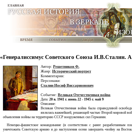
«Генералиссимус Советского Союза И.В.Сталин. А
Автор:
Решетников Ф.
Жанр:
Исторический портрет
Комментарии:
Персонажи:
Сталин Иосиф Виссарионович
Событие:
Великая Отечественная война
Дата:
20 в. 1941 г. июнь 22 - 1945 г. май 9
Описание:
Великая Отечественная война была справедливой освобод
являлась важнейшей, решающей частью Второй мировой войны
объявления войны на территорию СССР вооруженных сил Германии.
Немецко-фашистское командование (в соответствии с ранее разработанным п
уничтожить Советскую армию и до наступления осени завершить «войну на Восток