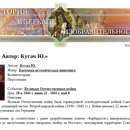
 Автор: Кугач Ю.»
Автор:
Кугач Ю.
Жанр:
Бытовая историческая живопись
Комментарии:
Персонажи:
Событие:
Великая Отечественная война
Дата:
20 в. 1941 г. июнь 22 - 1945 г. май 9
Описание:
Великая Отечественная война была справедливой освободительной войной Сов
, решающей частью Второй мировой войны (1939—1945 г.г.). Война началась 22 июня 1
руженных сил Германии.
ование (в соответствии с ранее разработанным планом «Барбаросса») намеревал
 до наступления осени завершить «войну на Востоке», оккупировав территорию Сове