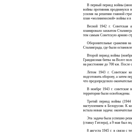
В первый период войны (июнь
войны противник продвинулся вг
усилия на решении главной стр
план «молниеносной» войны и в 
Весной 1942 г. Советская 
планировало захватом Сталингра
тем самым Советскую армию стр
Оборонительные сражения на 
Сталинграда, где были остановл
Второй период войны (ноябр
Грандиозная битва на Волге по
на расстояние до 700 км. После
Летом 1943 г. Советское к
подготовить оборону, а затем пе
что предопределило окончательн
В ноябре 1943 г. советские 
территории были освобождены.
Третий период войны (1944
наступлением в Белорусии. К к
встала новая задача: окончатель
Эта задача была успешно реше
(ставку Гитлера), а 9 мая был п
8 августа 1945 г. в связи с