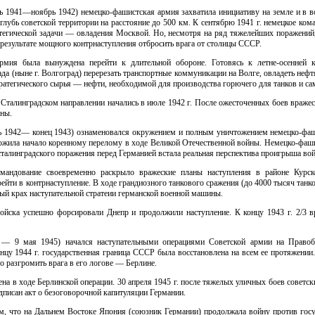
 1941—ноябрь 1942) немецко-фашистская армия захватила инициативу на земле и в во
лубь советской территории на расстояние до 500 км. К сентябрю 1941 г. немецкое ко
атегической задачи — овладения Москвой. Но, несмотря на ряд тяжелейших поражений,
результате мощного контрнаступления отбросить врага от столицы СССР.
армия была вынуждена перейти к длительной обороне. Готовясь к летне-осенней к
да (ныне г. Волгоград) перерезать транспортные коммуникации на Волге, овладеть не
атегического сырья — нефти, необходимой для производства горючего для танков и са
Сталинградском направлении начались в июле 1942 г. После ожесточенных боев вражес
ены.
ь 1942— конец 1943) ознаменовался окружением и полным уничтожением немецко-фаш
ложила начало коренному перелому в ходе Великой Отечественной войны. Немецко-фаши
 сталинградского поражения перед Германией встала реальная перспектива проигрыша во
омандование своевременно раскрыло вражеские планы наступления в районе Курс
рейти в контрнаступление. В ходе грандиозного танкового сражения (до 4000 тысяч танко
ый крах наступательной стратеии германской военной машины.
войска успешно форсировали Днепр и продолжили наступление. К концу 1943 г. 2/3 
 — 9 мая 1945) начался наступательными операциями Советской армии на Право
онцу 1944 г. государственная граница СССР была восстановлена на всем ее протяжени
но разгромить врага в его логове — Берлине.
на в ходе Берлинской операции. 30 апреля 1945 г. после тяжелых уличных боев советс
одписан акт о безоговорочной капитуляции Германии.
 тем, что на Дальнем Востоке Япония (союзник Германии) продолжала войну против гос