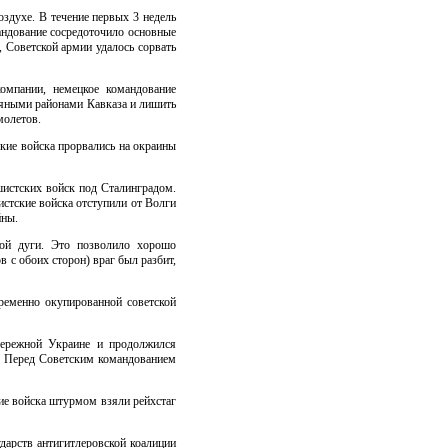
здухе. В течение первых 3 недель
мандование сосредоточило основные
 Советской армии удалось сорвать
омпании, немецкое командование
фтяными районами Кавказа и лишить
молетов.
кие войска прорвались на окраины
истских войск под Сталинградом.
стские войска отступили от Волги
йны.
кой дуги. Это позволило хорошо
в с обоих сторон) враг был разбит,
временно окупированной советской
бережной Украине и продолжился
и. Перед Советским командованием
кие войска штурмом взяли рейхстаг
ударств антигитлеровской коалиции