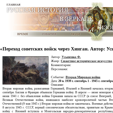
«Переход советских войск через Хинган. Автор: У
Автор:
Усыпенко Ф.
Жанр:
Сюжетное историческое искусство
Комментарии:
Персонажи:
Событие:
Вторая Мировая война
Дата:
20 в. 1939 г. сентябрь 1 - 1945 г. сентябрь
Описание:
Вторая мировая война, развязанная Германией, Италией и Японией началась вторж
сентября Англия и Франция объявили Германии войну. В апреле — июне немецкие
июня 1941 г. без объявления войны Германия напала на СССР (в союзе Венгрией,
Великая Отечественная война, явившаяся наиболее кровопролитной частью 
Отечественной (9 мая 1945 г.) Вторая мировая война не закончилась. Военные дейст
8 августа 1945 г. СССР, верный союзническим обязательствам, принятым на Крымс
войну с Японией вступила и Монгольская народно-демократическая республика