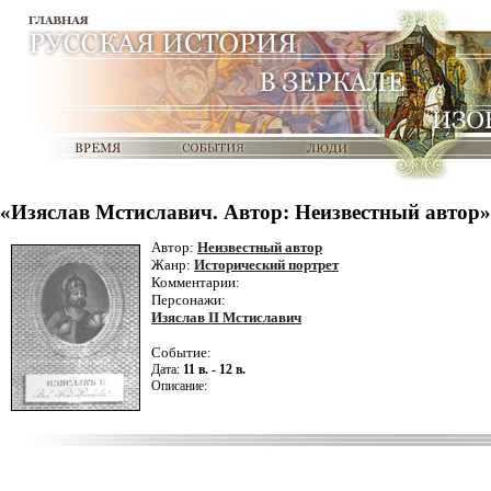
«Изяслав Мстиславич. Автор: Неизвестный автор»
Автор:
Неизвестный автор
Жанр:
Исторический портрет
Комментарии:
Персонажи:
Изяслав II Мстиславич
Событие:
Дата:
11 в. - 12 в.
Описание: