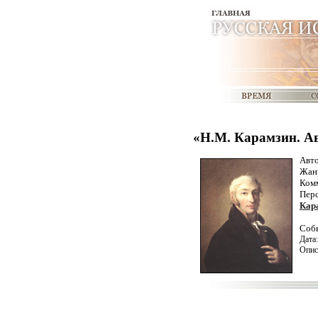
«Н.М. Карамзин. А
Авт
Жан
Ком
Пер
Кар
Соб
Дата
Опис