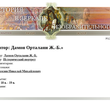
втор: Дамон Орталани Ж.-Б.»
ор:
Дамон Орталани Ж.-Б.
р:
Исторический портрет
ментарии:
сонажи:
амзин Николай Михайлович
ытие:
:
18 в. - 19 в.
ание: