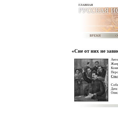
«Сие от них не зави
Авт
Жан
Комм
Пер
Ста
Соб
Дата
Опис