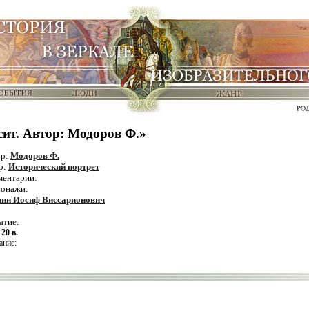
сит. Автор: Модоров Ф.»
ор:
Модоров Ф.
р:
Исторический портрет
ентарии:
сонажи:
лин Иосиф Виссарионович
ытие:
:
20 в.
ание: