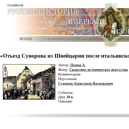
«Отьезд Суворова из Швейцарии после итальянско
Автор:
Попов А.
Жанр:
Сюжетное историческое искусство
Комментарии:
Персонажи:
Суворов Александр Васильевич
Событие:
Дата:
18 в.
Описание: