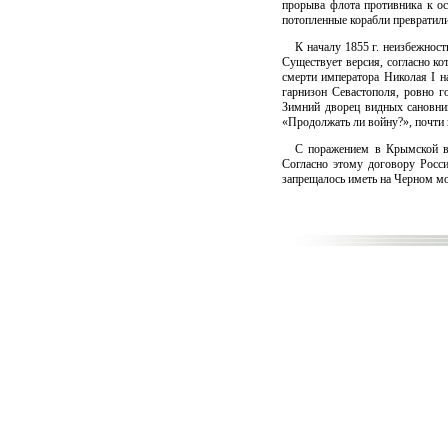
прорыва флота противника к о
потопленные корабли превратили
К началу 1855 г. неизбежнос
Существует версия, согласно к
смерти императора Николая I н
гарнизон Севастополя, ровно г
Зимний дворец видных сановни
«Продолжать ли войну?», почти 
С поражением в Крымской в
Согласно этому договору Росси
запрещалось иметь на Черном м