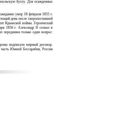
опольскую бухту. Для осажденных
ожиданно умер 18 февраля 1855 г.
дующий день после скоропостижной
ент Крымской войны. Героический
ря 1856 г. Александр II созвал в
л передними только один вопрос:
роны подписали мирный договор.
 часть Южной Бессарабии, России