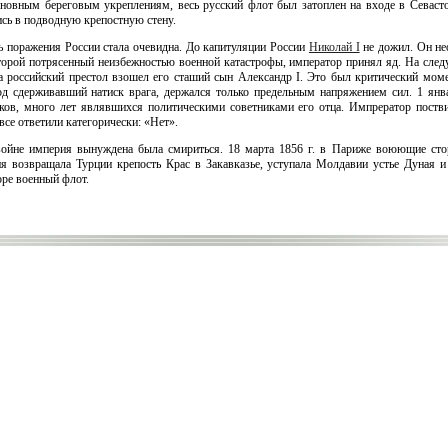
сновным береговым укреплениям, весь русский флот был затоплен на входе в Севаст
сь в подводную крепостную стену.
ть поражения России стала очевидна. До капитуляции России
Николай I
не дожил. Он не
оторой потрясенный неизбежностью военной катастрофы, император принял яд. На сле
а российский престол взошел его сташий сын Александр I. Это был критический мом
од сдерживавший натиск врага, держался только предельным напряжением сил. 1 янва
ков, много лет являвшихся политическими советниками его отца. Импрератор постви
все ответили категорически: «Нет».
ойне империя вынуждена была смириться. 18 марта 1856 г. в Париже воюющие сто
я возвращала Турции крепость Крас в Закавказье, уступала Молдавии устье Дуная и
оре военный флот.