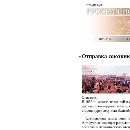
«Отправка союзнико
Описание:
В 1853 г. началась новая войн
русский флот одержал победу, 
стороне турок вступили Великоб
Коалиционная армия этих г
Антирусская коалиция располаг
военную и экономическую отста