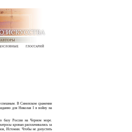
и успешным. В Синопском сражении
жиданно для Николая I в войну на
ую базу России на Черном море.
матросы кровью расплачивались за
ов, Истомин. Чтобы не допустить