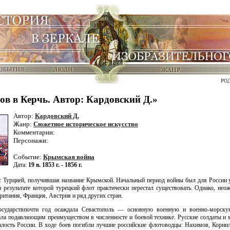
в в Керчь. Автор: Кардовский Д.»
Автор:
Кардовский Д.
Жанр:
Сюжетное историческое искусство
Комментарии:
Персонажи:
Событие:
Крымская война
Дата:
19 в. 1853 г. - 1856 г.
а с Турцией, получившая название Крымской. Начальный период войны был для Росси
в результате которой турецкий флот практически перестал существовать. Однако, нео
ритания, Франция, Австрия и ряд других стран.
осударствпочти год осаждала Севастополь — основную военную и военно-морск
ала подавляющим преимуществом в численносте и боевой технике. Русские солдаты и 
лость России. В ходе боев погибли лучшие российские флотоводцы: Нахимов, Корнил