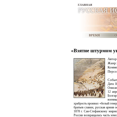
«Взятие штурмом ук
Автор
Жанр
Комме
Персо
Собы
Дата:
1
Описан
12 апр
Болгар
военны
храбрость проявил «белый генер
братьев славян, русская армия 
1878 г. Сан-Стефанскому мирн
России возвращалась часть зем