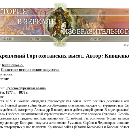
реплений Горгохотанских высот. Автор: Кившенк
:
Кившенко А.
:
Сюжетное историческое искусство
нтарии:
нажи:
тие:
Русско-турецкая война
9 в. 1877 г. - 1878 г.
ие:
еля 1877 г. началась очередная русско-турецкая война. Театр военных действий в ос
ии. Главной целью войны было освобождение славянских народов от турецкого ига. Се
х действий, император Александр II находился в действующей армии. В ходе сражени
ал» Скобелев, напоминавший стремительностью своих атак великого Суворова. Освобод
остановилась в предместьях Константинополя (Стамбула). Разгромленная Турция запрос
ому договору Болгария получала автономию, Румыния, Сербия и Черногория становил
ель отторгнутых у нее по итогам Крымской войны (Южная Бессарабия и Карская област