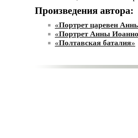
Произведения автора:
«
Портрет царевен Анн
«
Портрет Анны Иоанн
«
Полтавская баталия
»