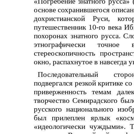
«Погребение знатного русса» (
основе сохранившегося описан
дохристианской Руси, кот
путешественник 10-го века И
похоронах знатного русса. С
этнографически точное в
стереоскопичность простран
окно, распахнутое в навсегда
Последовательный стор
подвергался резкой критике с
приверженность темам дале
творчество Семирадского был
русского национального изоб
был прилеплен ярлык «косм
«идеологически чуждыми». Т