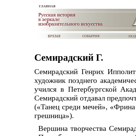
Семирадский Г.
Семирадский Генрих Ипполи
художник позднего академичес
учился в Петербургской Акад
Семирадский отдавал предпоч
(«Танец среди мечей», «Фрина
грешница»).
Вершина творчества Семирад