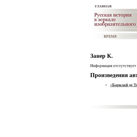
Занер К.
Информация отстутствует
Произведения ав
«
Барклай де Т