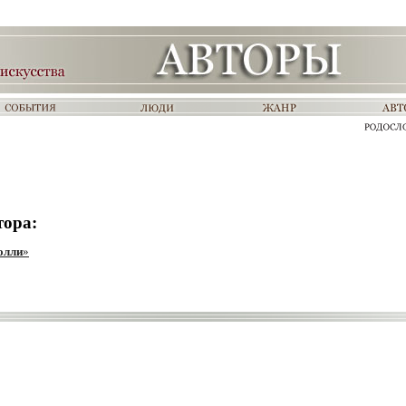
тора:
олли
»