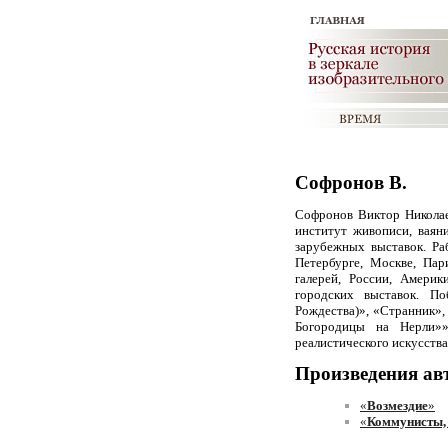
Софронов В.
Софронов Виктор Николае
институт живописи, ваяни
зарубежных выставок. Ра
Петербурге, Москве, Пар
галерей, России, Амери
городских выставок. По
Рождества)», «Странник»,
Богородицы на Нерли»»
реалистического искусства
Произведения ав
«
Возмездие
»
«
Коммунисты, 