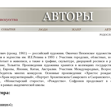
вич (г.рожд. 1961) — российский художник. Окончил Пензенское художестве
я и зодчества им. И.Е.Репина в 1993 г. Участник городских, областных, з
ботает в живописи, а также в графике, скульптуре, дворцовой росписи и р
иже, Тольятти. Произведения художника хранятся в коллекциях государст
ки, Европы, Японии, Китая, Австралии. Участник Международных, Всерос
бедитель многих конкурсов. Основные произведения: «Христос рождае
 «Храм нерукотворный», «Портрет Архиепископа Самарского и Сызранского»
, «Монастырский староста», «Рождество». Софронов продолжает в 
 в рамках академической школы.
тора:
вперед!
»