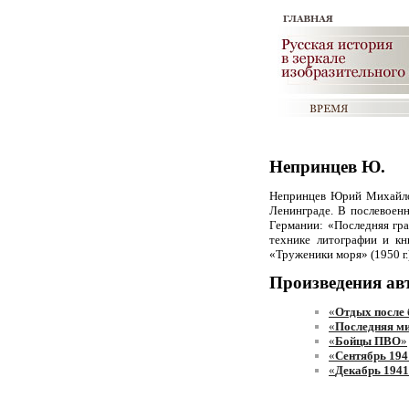
Непринцев Ю.
Непринцев Юрий Михайлов
Ленинграде. В послевоен
Германии: «Последняя гран
технике литографии и к
«Труженики моря» (1950 г.
Произведения ав
«
Отдых после 
«
Последняя м
«
Бойцы ПВО
»
«
Сентябрь 194
«
Декабрь 1941