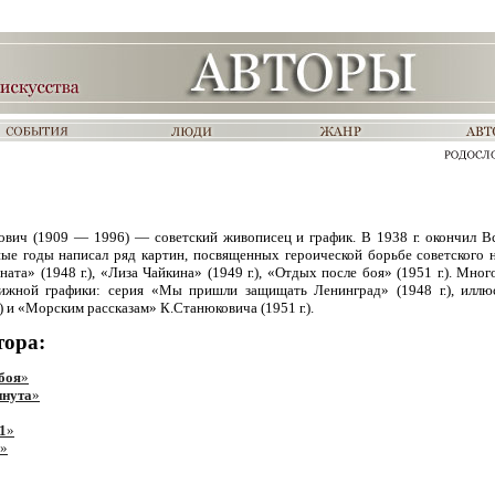
ич (1909 — 1996) — советский живописец и график. В 1938 г. окончил 
ные годы написал ряд картин, посвященных героической борьбе советского 
ата» (1948 г.), «Лиза Чайкина» (1949 г.), «Отдых после боя» (1951 г.). Мно
нижной графики: серия «Мы пришли защищать Ленинград» (1948 г.), иллю
) и «Морским рассказам» К.Станюковича (1951 г.).
тора:
боя
»
инута
»
1
»
»