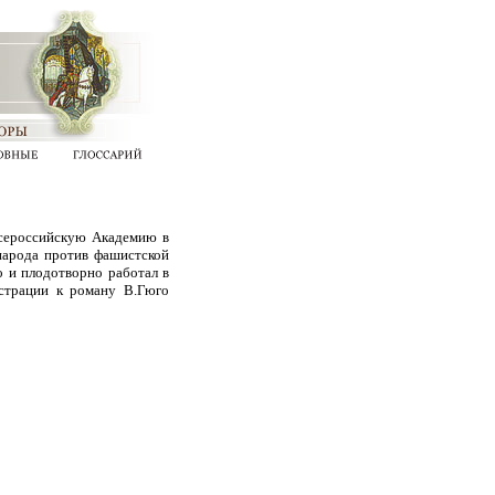
Всероссийскую Академию в
народа против фашистской
го и плодотворно работал в
страции к роману В.Гюго