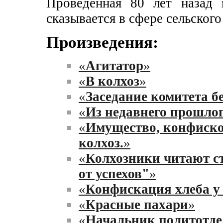
Проведенная 80 лет назад 
сказывается в сфере сельского 
Произведения:
«
Агитатор
»
«
В колхоз
»
«
Заседание комитета б
«
Из недавнего прошло
«
Имущество, конфисков
колхоз.
»
«
Колхозники читают с
от успехов"
»
«
Конфискация хлеба у
«
Красные пахари
»
«
Начальник политотдел