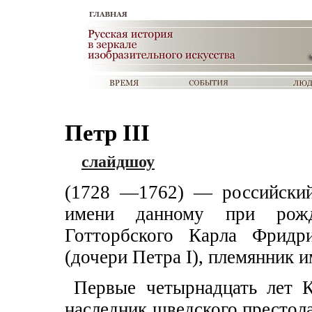
Петр III
слайдшоу
(1728 —1762) — российский
имени данному при рожд
Готторбского Карла Фрид
(дочери Петра I), племянник
Первые четырнадцать лет 
наследник шведского престол