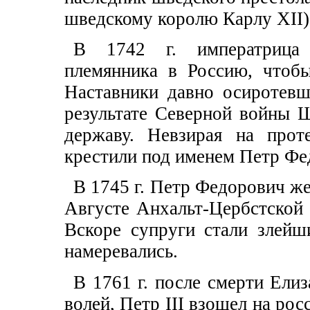
шведскому королю Карлу XII)
В 1742 г. императрица 
племянника в Россию, чтобы
Наставники давно осиротев
результате Северной войны
державу. Невзирая на прот
крестили под именем Петр Фе
В 1745 г. Петр Федорович ж
Августе Анхальт-Цербстской 
Вскоре супруги стали злейш
намеревались.
В 1761 г. после смерти Елиз
волей, Петр III взошел на рос