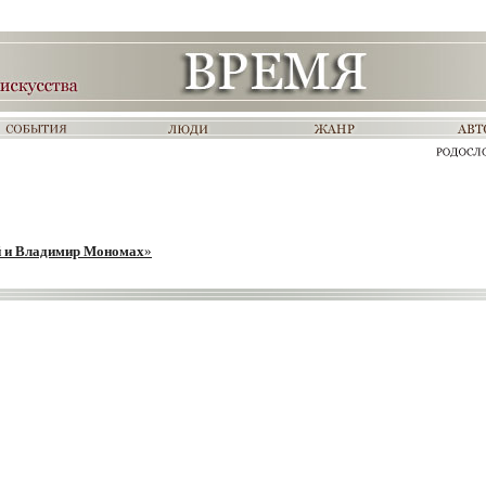
 и Владимир Мономах
»