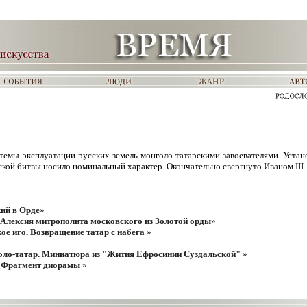
темы эксплуатации русских земель монголо-татарскими завоевателями. Устано
вской битвы носило номинальный характер. Окончательно свергнуто Иваном III 1
ий в Орде
»
 Алексия митрополита московского из Золотой орды
»
ое иго. Возвращение татар с набега
»
оло-татар. Миниатюра из "Жития Ефросинии Суздальской"
»
. Фрагмент диорамы
»