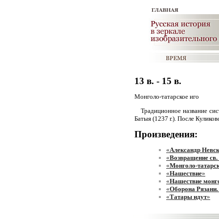
13 в. - 15 в.
Монголо-татарское иго
Традиционное название сис
Батыя (1237 г.). После Кулико
Произведения:
«
Александр Невск
«
Возвращение св.
«
Монголо-татарск
«
Нашествие
»
«
Нашествие монг
«
Оборона Рязани
«
Татары идут
»