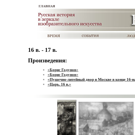
16 в. - 17 в.
Произведения:
«
Борис Годунов
»
«
Борис Годунов
»
«
Пушечно-литейный двор в Москве в конце 16-на
«
Царь. 16 в.
»