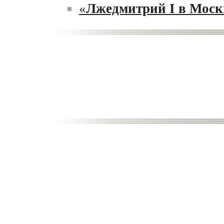
«
Лжедмитрий I в Моск