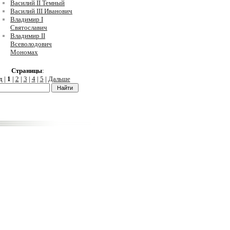
Василий II Темный
Василий III Иванович
Владимир I
Святославич
Владимир II
Всеволодович
Мономах
Страницы
:
д
|
1
|
2
|
3
|
4
|
5
|
Дальше