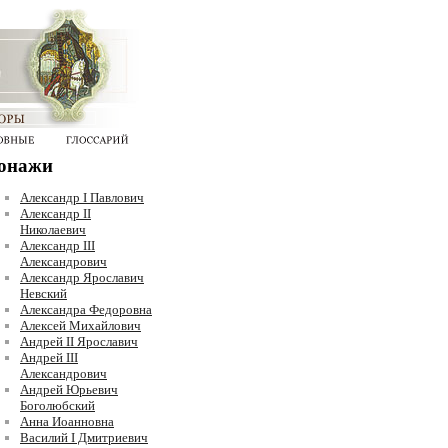
онажи
Александр I Павлович
Александр II
Николаевич
Александр III
Александрович
Александр Ярославич
Невский
Александра Федоровна
Алексей Михайлович
Андрей II Ярославич
Андрей III
Александрович
Андрей Юрьевич
Боголюбский
Анна Иоанновна
Василий I Дмитриевич