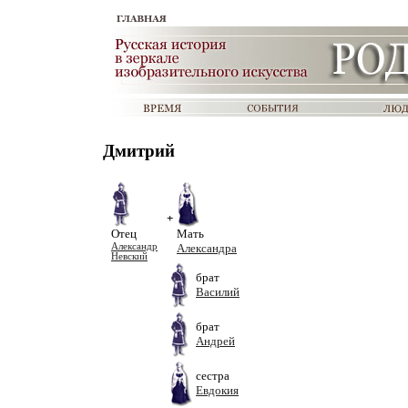
Дмитрий
+
Отец
Мать
Александр
Александра
Невский
брат
Василий
брат
Андрей
сестра
Евдокия