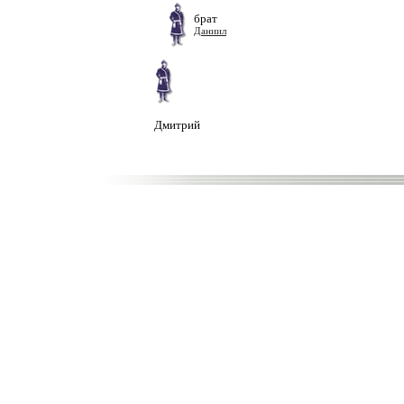
брат
Даниил
Дмитрий