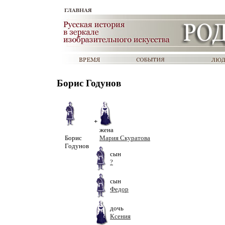
Борис Годунов
+
жена
Борис
Мария Скуратова
Годунов
сын
?
сын
Федор
дочь
Ксения