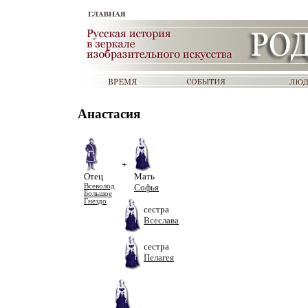
Анастасия
+
Отец
Мать
Всеволод
Софья
Большое
Гнездо
сестра
Всеслава
сестра
Пелагея