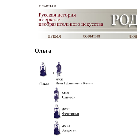
Ольга
+
муж
Ольга
Иван I Данилович Калита
сын
Симеон
дочь
Феотинья
дочь
Авдотья