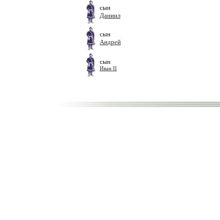
сын
Даниил
сын
Андрей
сын
Иван II