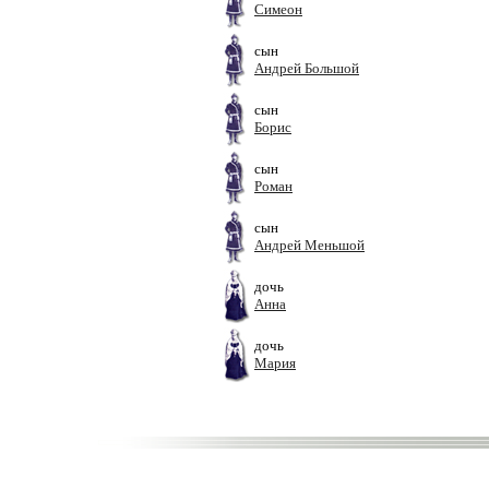
Симеон
сын
Андрей Большой
сын
Борис
сын
Роман
сын
Андрей Меньшой
дочь
Анна
дочь
Мария