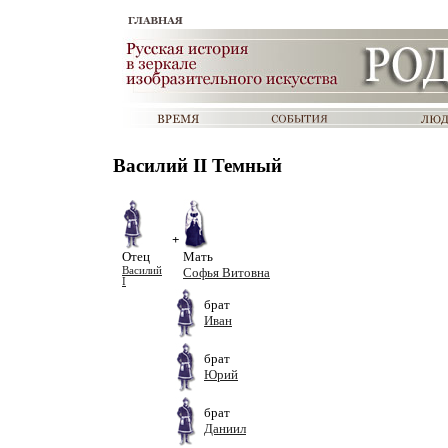
Василий II Темный
+
Отец
Мать
Василий
Софья Витовна
I
брат
Иван
брат
Юрий
брат
Даниил