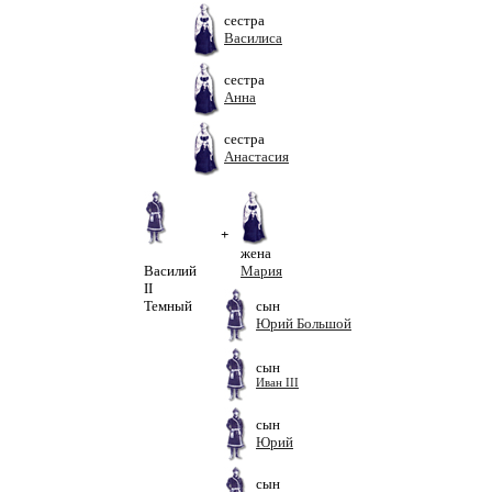
сестра
Василиса
сестра
Анна
сестра
Анастасия
+
жена
Василий
Мария
II
Темный
сын
Юрий Большой
сын
Иван III
сын
Юрий
сын