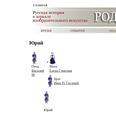
Юрий
+
Отец
Мать
Василий
Елена Глинская
III
брат
Иван IV Грозный
Юрий