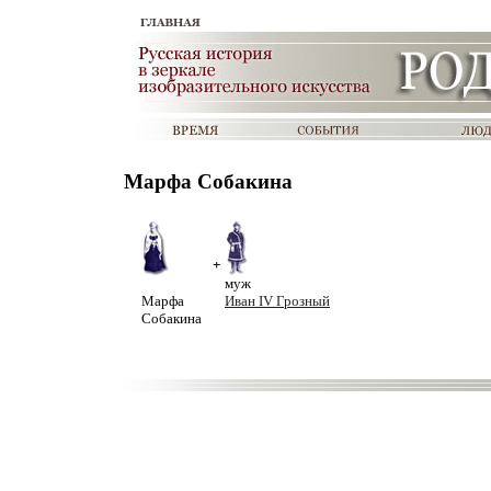
Марфа Собакина
+
муж
Марфа
Иван IV Грозный
Собакина