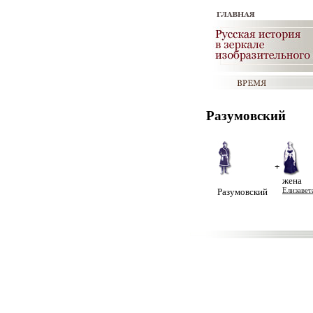
Разумовский
+
жена
Разумовский
Елизавет