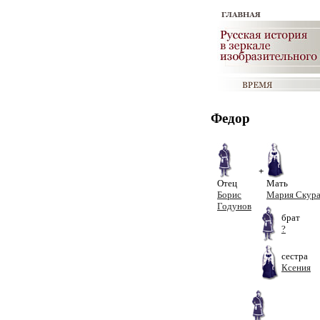
Федор
+
Отец
Мать
Борис
Мария Скура
Годунов
брат
?
сестра
Ксения