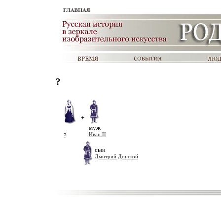
?
+
муж
?
Иван II
сын
Дмитрий Донской