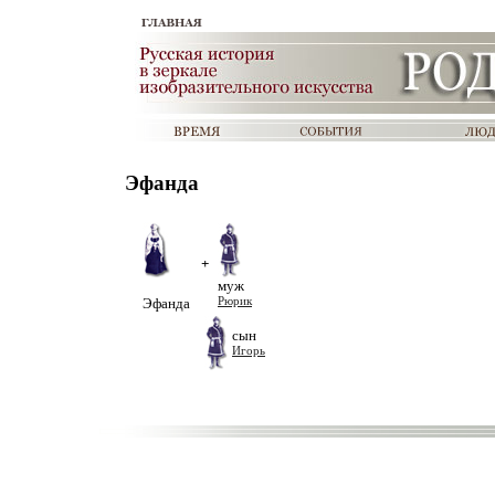
Эфанда
+
муж
Эфанда
Рюрик
сын
Игорь