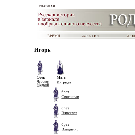
Игорь
+
Отец
Мать
Ярослав
Ингрида
Мудрый
брат
Святослав
брат
Вячеслав
брат
Владимир