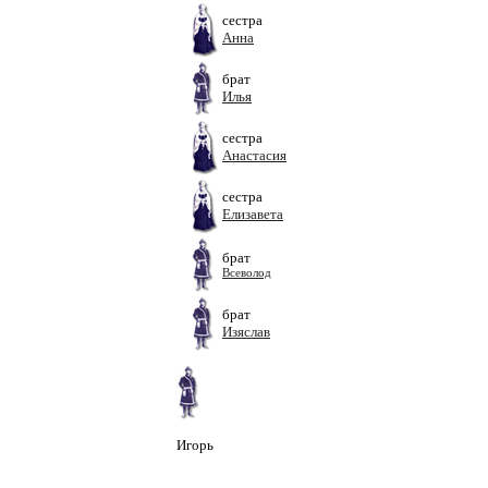
сестра
Анна
брат
Илья
сестра
Анастасия
сестра
Елизавета
брат
Всеволод
брат
Изяслав
Игорь