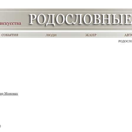
мир Мономах
я