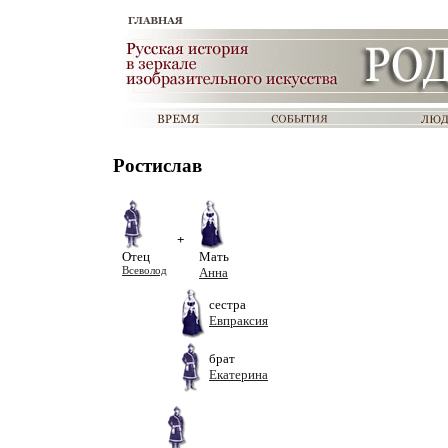
Ростислав
+
Отец
Мать
Всеволод
Анна
сестра
Евпраксия
брат
Екатерина