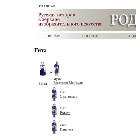
Гита
+
муж
Гита
Владимир Мономах
сын
Святослав
сын
Роман
сын
Изяслав