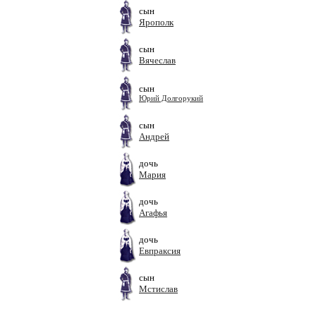
сын
Ярополк
сын
Вячеслав
сын
Юрий Долгорукий
сын
Андрей
дочь
Мария
дочь
Агафья
дочь
Евпраксия
сын
Мстислав