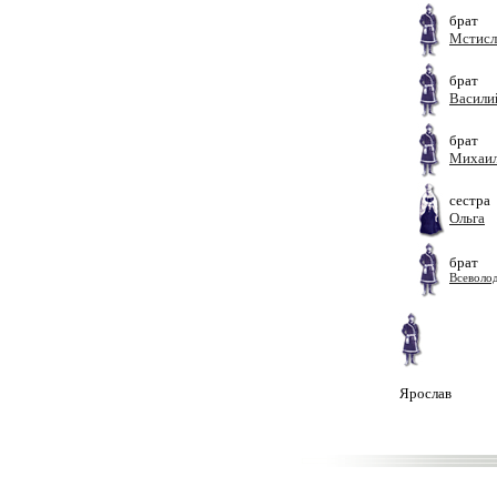
брат
Мстисл
брат
Васили
брат
Михаил
сестра
Ольга
брат
Всеволо
Ярослав