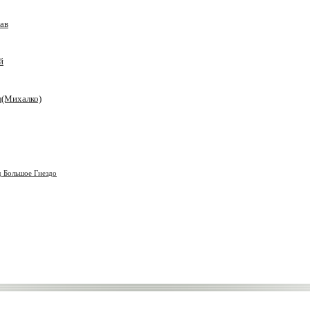
ав
й
(Михалко)
д Большое Гнездо