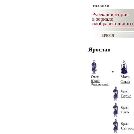
Ярослав
+
Отец
Мать
Юрий
Ольга
Долгорукий
брат
Борис
брат
Глеб
брат
Святос