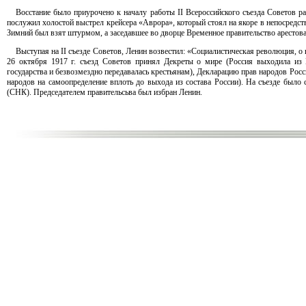
Восстание было приурочено к началу работы II Всероссийского съезда Советов ра
послужил холостой выстрел крейсера «Аврора», который стоял на якоре в непосредстве
Зимний был взят штурмом, а заседавшее во дворце Временное правительство арестова
Выступая на II съезде Советов, Ленин возвестил: «Социалистическая революция, о
26 октября 1917 г. съезд Советов принял Декреты о мире (Россия выходила из
государства и безвозмездно передавалась крестьянам), Декларацию прав народов Рос
народов на самоопределение вплоть до выхода из состава России). На съезде был
(СНК). Председателем правительсьва был избран Ленин.