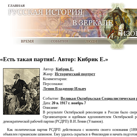
«Есть такая партия!. Автор: Кибрик Е.»
Автор:
Кибрик Е.
Жанр:
Исторический портрет
Комментарии:
Персонажи:
Ленин Владимир Ильич
Событие:
Великая Октябрьская Социалистическая
Дата:
20 в. 1917 г. ноябрь 7
Описание:
В результате Октябрьской революции в России было сверг
Организатором и идейным вдохновителем Октябрьской р
демократической рабочей партии (РСДРП) В.И.Ленин (Ульянов).
Как политическая партия РСДРП действовала с момента своего основания (1898
объявлен германским шпионом. Ему удалось скрыться в Финляндии и начать подгото