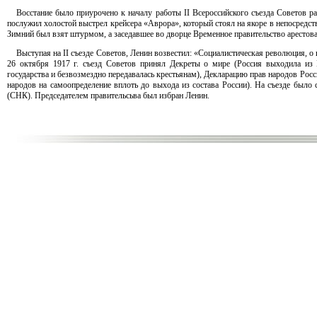
Восстание было приурочено к началу работы II Всероссийского съезда Советов ра
послужил холостой выстрел крейсера «Аврора», который стоял на якоре в непосредстве
Зимний был взят штурмом, а заседавшее во дворце Временное правительство арестова
Выступая на II съезде Советов, Ленин возвестил: «Социалистическая революция, о
26 октября 1917 г. съезд Советов принял Декреты о мире (Россия выходила из
государства и безвозмездно передавалась крестьянам), Декларацию прав народов Рос
народов на самоопределение вплоть до выхода из состава России). На съезде был
(СНК). Председателем правительсьва был избран Ленин.