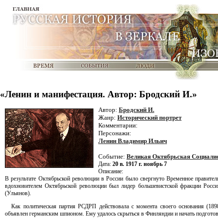
«Ленин и манифестация. Автор: Бродский И.»
Автор:
Бродский И.
Жанр:
Исторический портрет
Комментарии:
Персонажи:
Ленин Владимир Ильич
Событие:
Великая Октябрьская Социали
Дата:
20 в. 1917 г. ноябрь 7
Описание:
В результате Октябрьской революции в России было свергнуто Временное правител
вдохновителем Октябрьской революции был лидер большевистской фракции Росси
(Ульянов).
Как политическая партия РСДРП действовала с момента своего основания (1898
объявлен германским шпионом. Ему удалось скрыться в Финляндии и начать подгото